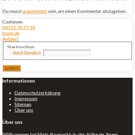
Du musst
angemeldet
sein, um einen Kommentar abzugeben.
Cuxhaven
04721 70 77 10
toom.de
Anfahrt
Startposition
Informationen
Datenschutzerklärung
Impressum
Sitemap
Über uns
Über uns
Willkommen bei Mein-Baumarkt-in-der-Nähe.de, Ihrem