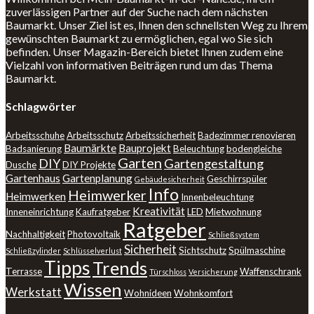
zuverlässigen Partner auf der Suche nach dem nächsten
Baumarkt. Unser Ziel ist es, Ihnen den schnellsten Weg zu Ihrem
gewünschten Baumarkt zu ermöglichen, egal wo Sie sich
befinden. Unser Magazin-Bereich bietet Ihnen zudem eine
Vielzahl von informativen Beiträgen rund um das Thema
Baumarkt.
Schlagwörter
Arbeitsschuhe
Arbeitsschutz
Arbeitssicherheit
Badezimmer renovieren
Baumärkte
Bauprojekt
Badsanierung
Beleuchtung
bodengleiche
Garten
DIY
Gartengestaltung
Dusche
DIY Projekte
Gartenhaus
Gartenplanung
Geschirrspüler
Gebäudesicherheit
Info
Heimwerker
Heimwerken
Innenbeleuchtung
Kreativität
Inneneinrichtung
Kaufratgeber
LED
Mietwohnung
Ratgeber
Nachhaltigkeit
Photovoltaik
Schließsystem
Sicherheit
Sichtschutz
Spülmaschine
Schließzylinder
Schlüsselverlust
Tipps
Trends
Terrasse
Waffenschrank
Türschloss
Versicherung
Wissen
Werkstatt
Wohnideen
Wohnkomfort