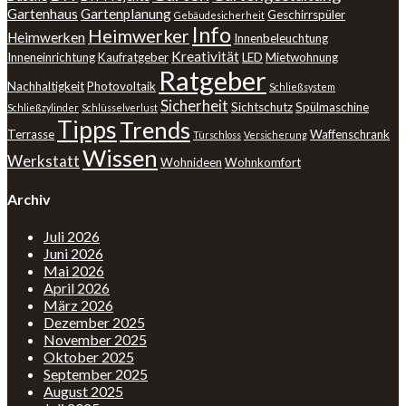
Gartenhaus
Gartenplanung
Geschirrspüler
Gebäudesicherheit
Info
Heimwerker
Heimwerken
Innenbeleuchtung
Kreativität
Inneneinrichtung
Kaufratgeber
LED
Mietwohnung
Ratgeber
Nachhaltigkeit
Photovoltaik
Schließsystem
Sicherheit
Sichtschutz
Spülmaschine
Schließzylinder
Schlüsselverlust
Tipps
Trends
Terrasse
Waffenschrank
Türschloss
Versicherung
Wissen
Werkstatt
Wohnideen
Wohnkomfort
Archiv
Juli 2026
Juni 2026
Mai 2026
April 2026
März 2026
Dezember 2025
November 2025
Oktober 2025
September 2025
August 2025