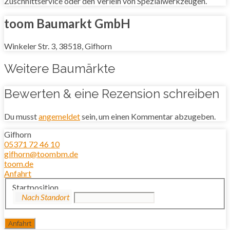
Zuschnittservice oder den Verleih von Spezialwerkzeugen.
toom Baumarkt GmbH
Winkeler Str. 3, 38518, Gifhorn
Weitere Baumärkte
Bewerten & eine Rezension schreiben
Du musst
angemeldet
sein, um einen Kommentar abzugeben.
Gifhorn
05371 72 46 10
gifhorn@toombm.de
toom.de
Anfahrt
Startposition