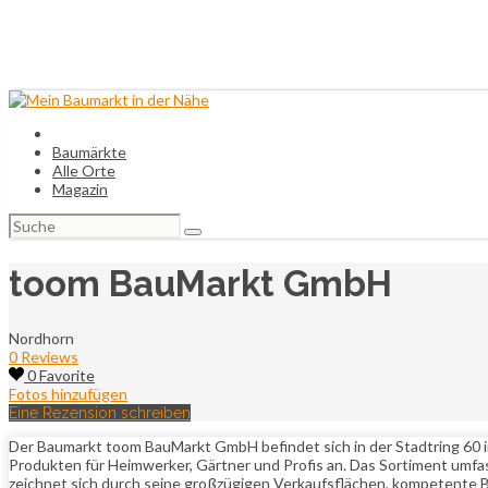
Baumärkte
Alle Orte
Magazin
Suchen
nach:
toom BauMarkt GmbH
Nordhorn
0 Reviews
0 Favorite
Fotos hinzufügen
Eine Rezension schreiben
Der Baumarkt toom BauMarkt GmbH befindet sich in der Stadtring 60 in
Produkten für Heimwerker, Gärtner und Profis an. Das Sortiment umfa
zeichnet sich durch seine großzügigen Verkaufsflächen, kompetente