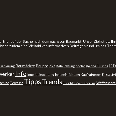
artner auf der Suche nach dem nächsten Baumarkt. Unser Ziel ist es, 
 Ihnen zudem eine Vielzahl von informativen Beiträgen rund um das The
DI
Baumärkte
Bauprojekt
sanierung
Beleuchtung
bodengleiche Dusche
Info
erker
Kreativi
Innenbeleuchtung
Inneneinrichtung
Kaufratgeber
Tipps
Trends
schine
Terrasse
Waffenschra
Türschloss
Versicherung