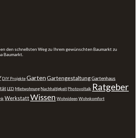
Ihnen den schnellsten Weg zu Ihrem gewünschten Baumarkt zu
ma Baumarkt.
Garten
Y
Gartengestaltung
Gartenhaus
DIY Projekte
Ratgeber
tät
LED
Mietwohnung
Nachhaltigkeit
Photovoltaik
Wissen
Werkstatt
nk
Wohnideen
Wohnkomfort