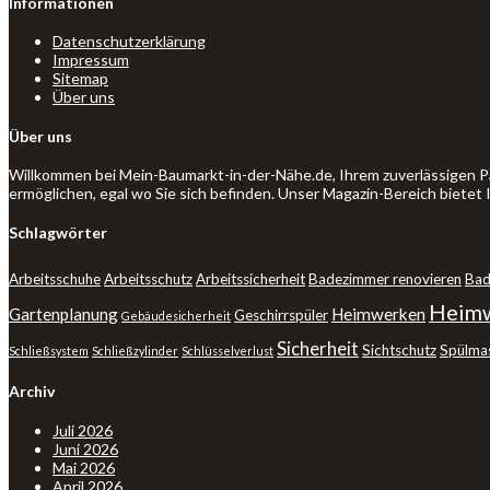
Informationen
Datenschutzerklärung
Impressum
Sitemap
Über uns
Über uns
Willkommen bei Mein-Baumarkt-in-der-Nähe.de, Ihrem zuverlässigen P
ermöglichen, egal wo Sie sich befinden. Unser Magazin-Bereich bietet
Schlagwörter
Arbeitsschuhe
Arbeitsschutz
Arbeitssicherheit
Badezimmer renovieren
Bad
Heimw
Gartenplanung
Heimwerken
Geschirrspüler
Gebäudesicherheit
Sicherheit
Sichtschutz
Spülma
Schließsystem
Schließzylinder
Schlüsselverlust
Archiv
Juli 2026
Juni 2026
Mai 2026
April 2026