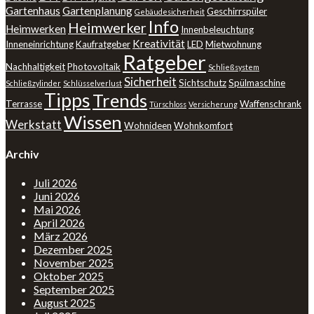
Gartenhaus
Gartenplanung
Geschirrspüler
Gebäudesicherheit
Info
Heimwerker
Heimwerken
Innenbeleuchtung
Kreativität
Inneneinrichtung
Kaufratgeber
LED
Mietwohnung
Ratgeber
Nachhaltigkeit
Photovoltaik
Schließsystem
Sicherheit
Sichtschutz
Spülmaschine
Schließzylinder
Schlüsselverlust
Tipps
Trends
Terrasse
Waffenschrank
Türschloss
Versicherung
Wissen
Werkstatt
Wohnideen
Wohnkomfort
Archiv
Juli 2026
Juni 2026
Mai 2026
April 2026
März 2026
Dezember 2025
November 2025
Oktober 2025
September 2025
August 2025