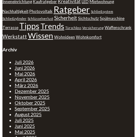
Kreativität
Inneneinrichtung
Kaufratgeber
LED
Mietwohnung
Ratgeber
Nachhaltigkeit
Photovoltaik
Schließsystem
Sicherheit
Sichtschutz
Spülmaschine
Schließzylinder
Schlüsselverlust
Tipps
Trends
Terrasse
Waffenschrank
Türschloss
Versicherung
Wissen
Werkstatt
Wohnideen
Wohnkomfort
Archiv
Juli 2026
Juni 2026
Mai 2026
April 2026
März 2026
Dezember 2025
November 2025
Oktober 2025
September 2025
August 2025
Juli 2025
Juni 2025
Mai 2025