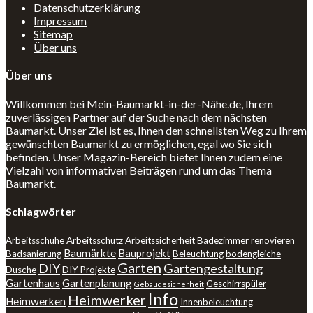
Datenschutzerklärung
Impressum
Sitemap
Über uns
Über uns
Willkommen bei Mein-Baumarkt-in-der-Nähe.de, Ihrem
zuverlässigen Partner auf der Suche nach dem nächsten
Baumarkt. Unser Ziel ist es, Ihnen den schnellsten Weg zu Ihrem
gewünschten Baumarkt zu ermöglichen, egal wo Sie sich
befinden. Unser Magazin-Bereich bietet Ihnen zudem eine
Vielzahl von informativen Beiträgen rund um das Thema
Baumarkt.
Schlagwörter
Arbeitsschuhe
Arbeitsschutz
Arbeitssicherheit
Badezimmer renovieren
Baumärkte
Bauprojekt
Badsanierung
Beleuchtung
bodengleiche
Garten
DIY
Gartengestaltung
Dusche
DIY Projekte
Gartenhaus
Gartenplanung
Geschirrspüler
Gebäudesicherheit
Info
Heimwerker
Heimwerken
Innenbeleuchtung