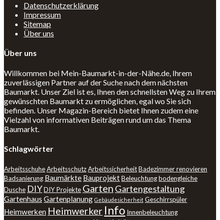
Datenschutzerklärung
Impressum
Sitemap
Über uns
Über uns
Willkommen bei Mein-Baumarkt-in-der-Nähe.de, Ihrem
zuverlässigen Partner auf der Suche nach dem nächsten
Baumarkt. Unser Ziel ist es, Ihnen den schnellsten Weg zu Ihrem
gewünschten Baumarkt zu ermöglichen, egal wo Sie sich
befinden. Unser Magazin-Bereich bietet Ihnen zudem eine
Vielzahl von informativen Beiträgen rund um das Thema
Baumarkt.
Schlagwörter
Arbeitsschuhe
Arbeitsschutz
Arbeitssicherheit
Badezimmer renovieren
Baumärkte
Bauprojekt
Badsanierung
Beleuchtung
bodengleiche
Garten
DIY
Gartengestaltung
Dusche
DIY Projekte
Gartenhaus
Gartenplanung
Geschirrspüler
Gebäudesicherheit
Info
Heimwerker
Heimwerken
Innenbeleuchtung