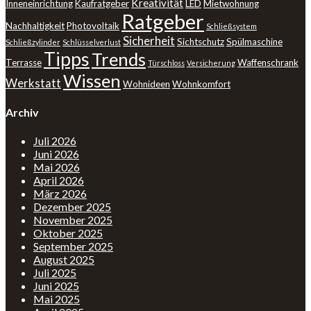
Kreativität
Inneneinrichtung
Kaufratgeber
LED
Mietwohnung
Ratgeber
Nachhaltigkeit
Photovoltaik
Schließsystem
Sicherheit
Sichtschutz
Spülmaschine
Schließzylinder
Schlüsselverlust
Tipps
Trends
Terrasse
Waffenschrank
Türschloss
Versicherung
Wissen
Werkstatt
Wohnideen
Wohnkomfort
Archiv
Juli 2026
Juni 2026
Mai 2026
April 2026
März 2026
Dezember 2025
November 2025
Oktober 2025
September 2025
August 2025
Juli 2025
Juni 2025
Mai 2025