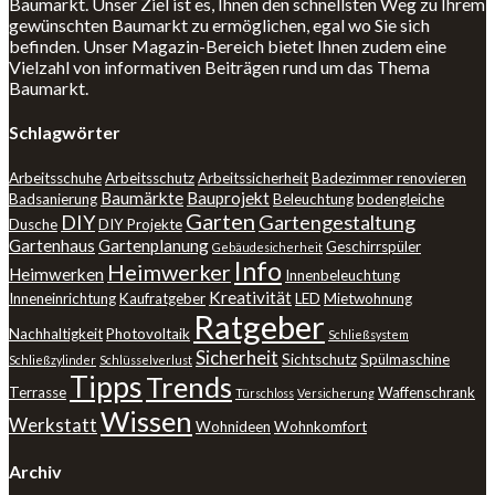
Baumarkt. Unser Ziel ist es, Ihnen den schnellsten Weg zu Ihrem
gewünschten Baumarkt zu ermöglichen, egal wo Sie sich
befinden. Unser Magazin-Bereich bietet Ihnen zudem eine
Vielzahl von informativen Beiträgen rund um das Thema
Baumarkt.
Schlagwörter
Arbeitsschuhe
Arbeitsschutz
Arbeitssicherheit
Badezimmer renovieren
Baumärkte
Bauprojekt
Badsanierung
Beleuchtung
bodengleiche
Garten
DIY
Gartengestaltung
Dusche
DIY Projekte
Gartenhaus
Gartenplanung
Geschirrspüler
Gebäudesicherheit
Info
Heimwerker
Heimwerken
Innenbeleuchtung
Kreativität
Inneneinrichtung
Kaufratgeber
LED
Mietwohnung
Ratgeber
Nachhaltigkeit
Photovoltaik
Schließsystem
Sicherheit
Sichtschutz
Spülmaschine
Schließzylinder
Schlüsselverlust
Tipps
Trends
Terrasse
Waffenschrank
Türschloss
Versicherung
Wissen
Werkstatt
Wohnideen
Wohnkomfort
Archiv