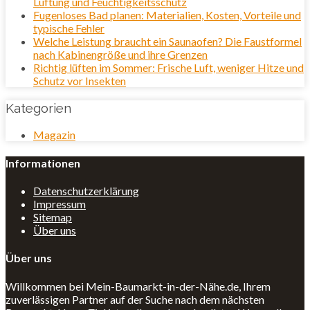
Lüftung und Feuchtigkeitsschutz
Fugenloses Bad planen: Materialien, Kosten, Vorteile und
typische Fehler
Welche Leistung braucht ein Saunaofen? Die Faustformel
nach Kabinengröße und ihre Grenzen
Richtig lüften im Sommer: Frische Luft, weniger Hitze und
Schutz vor Insekten
Kategorien
Magazin
Informationen
Datenschutzerklärung
Impressum
Sitemap
Über uns
Über uns
Willkommen bei Mein-Baumarkt-in-der-Nähe.de, Ihrem
zuverlässigen Partner auf der Suche nach dem nächsten