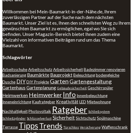
Willkommen bei Mein-Baumarkt-in-der-Nähe.de, Ihrem
zuverlässigen Partner auf der Suche nach dem nächsten
Baumarkt. Unser Ziel ist es, Ihnen den schnellsten Weg zu Ihrem
gewünschten Baumarkt zu ermöglichen, egal wo Sie sich
befinden. Unser Magazin-Bereich bietet Ihnen zudem eine
Vielzahl von informativen Beiträgen rund um das Thema
Baumarkt.
Schlagwörter
Arbeitsschuhe
Arbeitsschutz
Arbeitssicherheit
Badezimmer renovieren
Baumärkte
Bauprojekt
Badsanierung
Beleuchtung
bodengleiche
Garten
DIY
Gartengestaltung
Dusche
DIY Projekte
Gartenhaus
Gartenplanung
Geschirrspüler
Gebäudesicherheit
Info
Heimwerker
Heimwerken
Innenbeleuchtung
Kreativität
Inneneinrichtung
Kaufratgeber
LED
Mietwohnung
Ratgeber
Nachhaltigkeit
Photovoltaik
Schließsystem
Sicherheit
Sichtschutz
Spülmaschine
Schließzylinder
Schlüsselverlust
Tipps
Trends
Terrasse
Waffenschrank
Türschloss
Versicherung