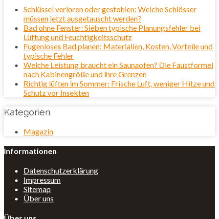
Schlüssel verloren oder gestohlen: Welche Schlösser
müssen jetzt ausgetauscht werden?
Bad ohne Fenster: Sieben typische Planungsfehler bei
Lüftung und Feuchtigkeitsschutz
Fugenloses Bad planen: Materialien, Kosten, Vorteile und
typische Fehler
Welche Leistung braucht ein Saunaofen? Die Faustformel
nach Kabinengröße und ihre Grenzen
Richtig lüften im Sommer: Frische Luft, weniger Hitze und
Schutz vor Insekten
Kategorien
Magazin
Informationen
Datenschutzerklärung
Impressum
Sitemap
Über uns
Über uns