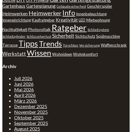
Dusche
DIY Projekte
Gartenhaus
Gartenplanung
Geschirrspüler
Gebäudesicherheit
Info
Heimwerker
Heimwerken
Innenbeleuchtung
Kreativität
Inneneinrichtung
Kaufratgeber
LED
Mietwohnung
Ratgeber
Nachhaltigkeit
Photovoltaik
Schließsystem
Sicherheit
Sichtschutz
Spülmaschine
Schließzylinder
Schlüsselverlust
Tipps
Trends
Terrasse
Waffenschrank
Türschloss
Versicherung
Wissen
Werkstatt
Wohnideen
Wohnkomfort
Archiv
Juli 2026
Juni 2026
Mai 2026
April 2026
März 2026
Dezember 2025
November 2025
Oktober 2025
September 2025
August 2025