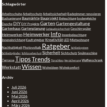
Schlagwörter
Arbeitsschuhe
Arbeitsschutz
Arbeitssicherheit
Badezimmer renovieren
Baumärkte
Bauprojekt
Badsanierung
Beleuchtung
bodengleiche
Garten
DIY
Gartengestaltung
Dusche
DIY Projekte
Gartenhaus
Gartenplanung
Geschirrspüler
Gebäudesicherheit
Info
Heimwerker
Heimwerken
Innenbeleuchtung
Kreativität
Inneneinrichtung
Kaufratgeber
LED
Mietwohnung
Ratgeber
Nachhaltigkeit
Photovoltaik
Schließsystem
Sicherheit
Sichtschutz
Spülmaschine
Schließzylinder
Schlüsselverlust
Tipps
Trends
Terrasse
Waffenschrank
Türschloss
Versicherung
Wissen
Werkstatt
Wohnideen
Wohnkomfort
Archiv
Juli 2026
Juni 2026
Mai 2026
April 2026
März 2026