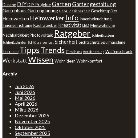
Garten
DIY
Gartengestaltung
Dusche
DIY Projekte
Gartenhaus
Gartenplanung
Geschirrspüler
Gebäudesicherheit
Info
Heimwerker
Heimwerken
Innenbeleuchtung
Kreativität
Inneneinrichtung
Kaufratgeber
LED
Mietwohnung
Ratgeber
Nachhaltigkeit
Photovoltaik
Schließsystem
Sicherheit
Sichtschutz
Spülmaschine
Schließzylinder
Schlüsselverlust
Tipps
Trends
Terrasse
Waffenschrank
Türschloss
Versicherung
Wissen
Werkstatt
Wohnideen
Wohnkomfort
Archiv
Juli 2026
Juni 2026
Mai 2026
April 2026
März 2026
Dezember 2025
November 2025
Oktober 2025
September 2025