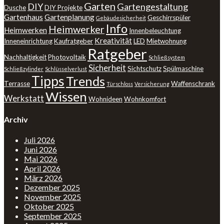
Garten
DIY
Gartengestaltung
Dusche
DIY Projekte
Gartenhaus
Gartenplanung
Geschirrspüler
Gebäudesicherheit
Info
Heimwerker
Heimwerken
Innenbeleuchtung
Kreativität
Inneneinrichtung
Kaufratgeber
LED
Mietwohnung
Ratgeber
Nachhaltigkeit
Photovoltaik
Schließsystem
Sicherheit
Sichtschutz
Spülmaschine
Schließzylinder
Schlüsselverlust
Tipps
Trends
Terrasse
Waffenschrank
Türschloss
Versicherung
Wissen
Werkstatt
Wohnideen
Wohnkomfort
Archiv
Juli 2026
Juni 2026
Mai 2026
April 2026
März 2026
Dezember 2025
November 2025
Oktober 2025
September 2025