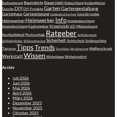
Baumärkte
Bauprojekt
Badsanierung
Beleuchtung
bodengleiche
Garten
DIY
Gartengestaltung
Dusche
DIY Projekte
Gartenhaus
Gartenplanung
Geschirrspüler
Gebäudesicherheit
Info
Heimwerker
Heimwerken
Innenbeleuchtung
Kreativität
Inneneinrichtung
Kaufratgeber
LED
Mietwohnung
Ratgeber
Nachhaltigkeit
Photovoltaik
Schließsystem
Sicherheit
Sichtschutz
Spülmaschine
Schließzylinder
Schlüsselverlust
Tipps
Trends
Terrasse
Waffenschrank
Türschloss
Versicherung
Wissen
Werkstatt
Wohnideen
Wohnkomfort
Archiv
Juli 2026
Juni 2026
Mai 2026
April 2026
März 2026
Dezember 2025
November 2025
Oktober 2025