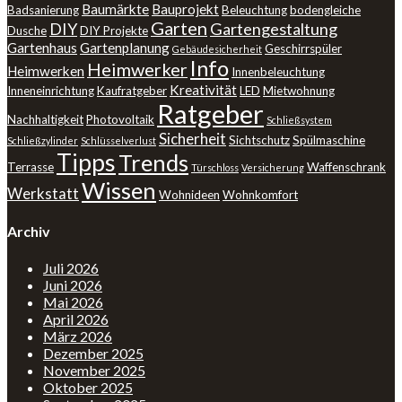
Baumärkte
Bauprojekt
Badsanierung
Beleuchtung
bodengleiche
Garten
DIY
Gartengestaltung
Dusche
DIY Projekte
Gartenhaus
Gartenplanung
Geschirrspüler
Gebäudesicherheit
Info
Heimwerker
Heimwerken
Innenbeleuchtung
Kreativität
Inneneinrichtung
Kaufratgeber
LED
Mietwohnung
Ratgeber
Nachhaltigkeit
Photovoltaik
Schließsystem
Sicherheit
Sichtschutz
Spülmaschine
Schließzylinder
Schlüsselverlust
Tipps
Trends
Terrasse
Waffenschrank
Türschloss
Versicherung
Wissen
Werkstatt
Wohnideen
Wohnkomfort
Archiv
Juli 2026
Juni 2026
Mai 2026
April 2026
März 2026
Dezember 2025
November 2025
Oktober 2025