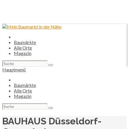
Baumärkte
Alle Orte
Magazin
Suchen
nach:
Hauptmenü
Baumärkte
Alle Orte
Magazin
Suchen
nach:
BAUHAUS Düsseldorf-