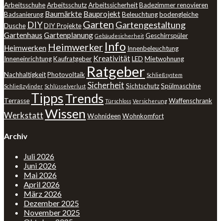
Arbeitsschuhe
Arbeitsschutz
Arbeitssicherheit
Badezimmer renovieren
Baumärkte
Bauprojekt
Badsanierung
Beleuchtung
bodengleiche
Garten
DIY
Gartengestaltung
Dusche
DIY Projekte
Gartenhaus
Gartenplanung
Geschirrspüler
Gebäudesicherheit
Info
Heimwerker
Heimwerken
Innenbeleuchtung
Kreativität
Inneneinrichtung
Kaufratgeber
LED
Mietwohnung
Ratgeber
Nachhaltigkeit
Photovoltaik
Schließsystem
Sicherheit
Sichtschutz
Spülmaschine
Schließzylinder
Schlüsselverlust
Tipps
Trends
Terrasse
Waffenschrank
Türschloss
Versicherung
Wissen
Werkstatt
Wohnideen
Wohnkomfort
Archiv
Juli 2026
Juni 2026
Mai 2026
April 2026
März 2026
Dezember 2025
November 2025