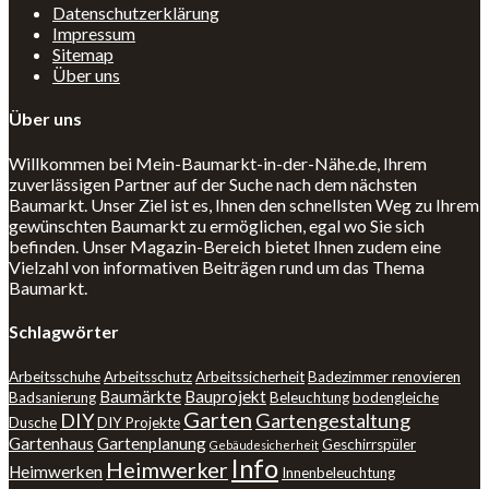
Datenschutzerklärung
Impressum
Sitemap
Über uns
Über uns
Willkommen bei Mein-Baumarkt-in-der-Nähe.de, Ihrem
zuverlässigen Partner auf der Suche nach dem nächsten
Baumarkt. Unser Ziel ist es, Ihnen den schnellsten Weg zu Ihrem
gewünschten Baumarkt zu ermöglichen, egal wo Sie sich
befinden. Unser Magazin-Bereich bietet Ihnen zudem eine
Vielzahl von informativen Beiträgen rund um das Thema
Baumarkt.
Schlagwörter
Arbeitsschuhe
Arbeitsschutz
Arbeitssicherheit
Badezimmer renovieren
Baumärkte
Bauprojekt
Badsanierung
Beleuchtung
bodengleiche
Garten
DIY
Gartengestaltung
Dusche
DIY Projekte
Gartenhaus
Gartenplanung
Geschirrspüler
Gebäudesicherheit
Info
Heimwerker
Heimwerken
Innenbeleuchtung