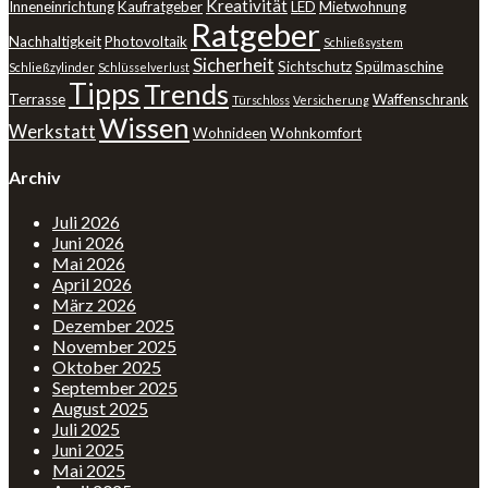
Kreativität
Inneneinrichtung
Kaufratgeber
LED
Mietwohnung
Ratgeber
Nachhaltigkeit
Photovoltaik
Schließsystem
Sicherheit
Sichtschutz
Spülmaschine
Schließzylinder
Schlüsselverlust
Tipps
Trends
Terrasse
Waffenschrank
Türschloss
Versicherung
Wissen
Werkstatt
Wohnideen
Wohnkomfort
Archiv
Juli 2026
Juni 2026
Mai 2026
April 2026
März 2026
Dezember 2025
November 2025
Oktober 2025
September 2025
August 2025
Juli 2025
Juni 2025
Mai 2025