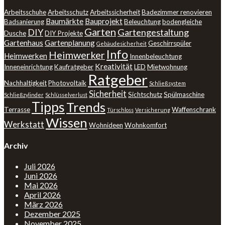
Arbeitsschuhe
Arbeitsschutz
Arbeitssicherheit
Badezimmer renovieren
Baumärkte
Bauprojekt
Badsanierung
Beleuchtung
bodengleiche
Garten
DIY
Gartengestaltung
Dusche
DIY Projekte
Gartenhaus
Gartenplanung
Geschirrspüler
Gebäudesicherheit
Info
Heimwerker
Heimwerken
Innenbeleuchtung
Kreativität
Inneneinrichtung
Kaufratgeber
LED
Mietwohnung
Ratgeber
Nachhaltigkeit
Photovoltaik
Schließsystem
Sicherheit
Sichtschutz
Spülmaschine
Schließzylinder
Schlüsselverlust
Tipps
Trends
Terrasse
Waffenschrank
Türschloss
Versicherung
Wissen
Werkstatt
Wohnideen
Wohnkomfort
Archiv
Juli 2026
Juni 2026
Mai 2026
April 2026
März 2026
Dezember 2025
November 2025