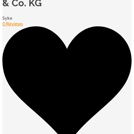
& Co. KG
Syke
0 Reviews