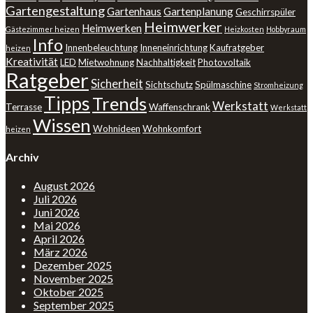
Gartengestaltung
Gartenhaus
Gartenplanung
Geschirrspüler
Heimwerker
Heimwerken
Gästezimmer heizen
Heizkosten
Hobbyraum
Info
Innenbeleuchtung
Inneneinrichtung
Kaufratgeber
heizen
Kreativität
LED
Mietwohnung
Nachhaltigkeit
Photovoltaik
Ratgeber
Sicherheit
Sichtschutz
Spülmaschine
Stromheizung
Tipps
Trends
Werkstatt
Terrasse
Waffenschrank
Werkstatt
Wissen
Wohnideen
Wohnkomfort
heizen
Archiv
August 2026
Juli 2026
Juni 2026
Mai 2026
April 2026
März 2026
Dezember 2025
November 2025
Oktober 2025
September 2025