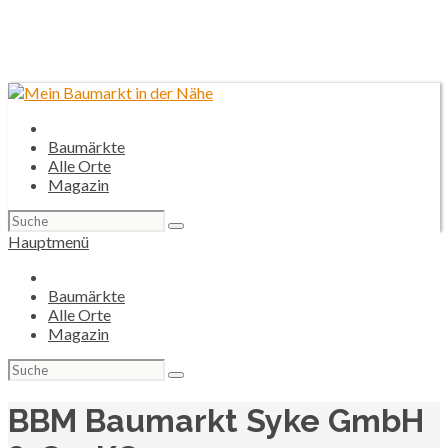
Baumärkte
Alle Orte
Magazin
Suchen
nach:
Hauptmenü
Baumärkte
Alle Orte
Magazin
Suchen
nach:
BBM Baumarkt Syke GmbH