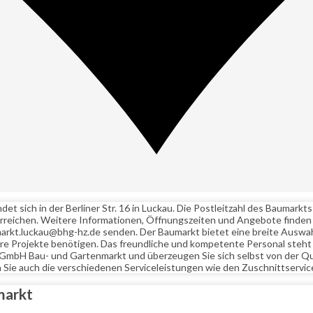
ich in der Berliner Str. 16 in Luckau. Die Postleitzahl des Baumarkts 
eichen. Weitere Informationen, Öffnungszeiten und Angebote finden Si
markt.luckau@bhg-hz.de senden. Der Baumarkt bietet eine breite Auswah
 Ihre Projekte benötigen. Das freundliche und kompetente Personal steht
GmbH Bau- und Gartenmarkt und überzeugen Sie sich selbst von der Qu
Sie auch die verschiedenen Serviceleistungen wie den Zuschnittservic
markt