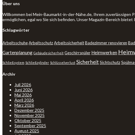
Über uns
Willkommen bei Mein-Baumarkt-in-der-Nähe.de, Ihrem zuverlässigen P
ermöglichen, egal wo Sie sich befinden. Unser Magazin-Bereich bietet
Schlagwörter
Arbeitsschuhe
Arbeitsschutz
Arbeitssicherheit
Badezimmer renovieren
Bad
Heimw
Gartenplanung
Heimwerken
Geschirrspüler
Gebäudesicherheit
Sicherheit
Sichtschutz
Spülma
Schließsystem
Schließzylinder
Schlüsselverlust
Archiv
Juli 2026
Juni 2026
Mai 2026
April 2026
März 2026
Dezember 2025
November 2025
Oktober 2025
September 2025
August 2025