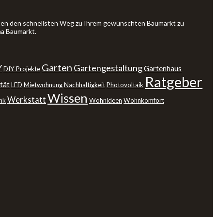
Ihnen den schnellsten Weg zu Ihrem gewünschten Baumarkt zu
ma Baumarkt.
Garten
Y
Gartengestaltung
Gartenhaus
DIY Projekte
Ratgeber
tät
LED
Mietwohnung
Nachhaltigkeit
Photovoltaik
Wissen
Werkstatt
nk
Wohnideen
Wohnkomfort