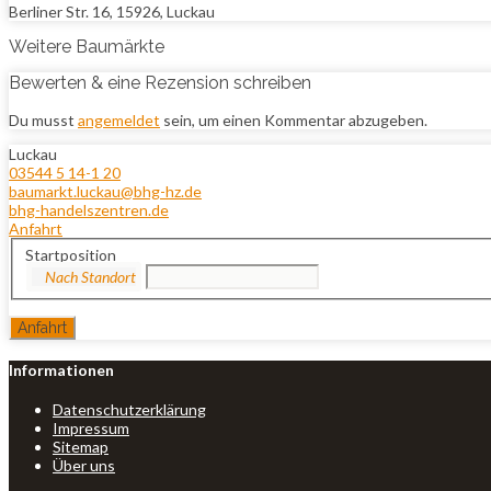
Berliner Str. 16, 15926, Luckau
Weitere Baumärkte
Bewerten & eine Rezension schreiben
Du musst
angemeldet
sein, um einen Kommentar abzugeben.
Luckau
03544 5 14-1 20
baumarkt.luckau@bhg-hz.de
bhg-handelszentren.de
Anfahrt
Startposition
Informationen
Datenschutzerklärung
Impressum
Sitemap
Über uns