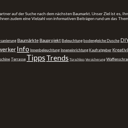
artner auf der Suche nach dem nächsten Baumarkt. Unser Ziel ist es, 
 Ihnen zudem eine Vielzahl von informativen Beiträgen rund um das The
DI
Baumärkte
Bauprojekt
sanierung
Beleuchtung
bodengleiche Dusche
Info
erker
Kreativi
Innenbeleuchtung
Inneneinrichtung
Kaufratgeber
Tipps
Trends
schine
Terrasse
Waffenschra
Türschloss
Versicherung