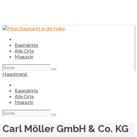
Baumärkte
Alle Orte
Magazin
Suchen
nach:
Hauptmenü
Baumärkte
Alle Orte
Magazin
Suchen
nach:
Carl Möller GmbH & Co. KG