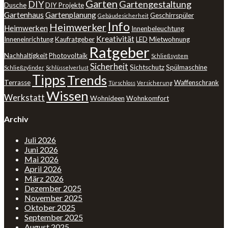
Garten
DIY
Gartengestaltung
Dusche
DIY Projekte
Gartenhaus
Gartenplanung
Geschirrspüler
Gebäudesicherheit
Info
Heimwerker
Heimwerken
Innenbeleuchtung
Kreativität
Inneneinrichtung
Kaufratgeber
LED
Mietwohnung
Ratgeber
Nachhaltigkeit
Photovoltaik
Schließsystem
Sicherheit
Sichtschutz
Spülmaschine
Schließzylinder
Schlüsselverlust
Tipps
Trends
Terrasse
Waffenschrank
Türschloss
Versicherung
Wissen
Werkstatt
Wohnideen
Wohnkomfort
Archiv
Juli 2026
Juni 2026
Mai 2026
April 2026
März 2026
Dezember 2025
November 2025
Oktober 2025
September 2025
August 2025