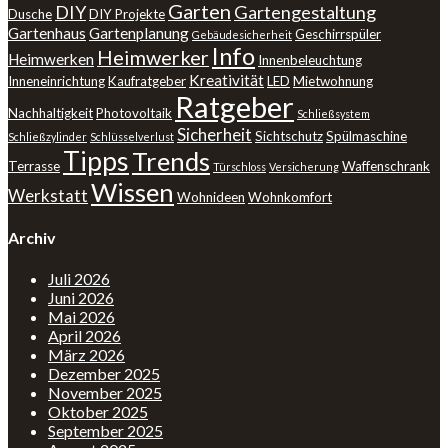
Garten
DIY
Gartengestaltung
Dusche
DIY Projekte
Gartenhaus
Gartenplanung
Geschirrspüler
Gebäudesicherheit
Info
Heimwerker
Heimwerken
Innenbeleuchtung
Kreativität
Inneneinrichtung
Kaufratgeber
LED
Mietwohnung
Ratgeber
Nachhaltigkeit
Photovoltaik
Schließsystem
Sicherheit
Sichtschutz
Spülmaschine
Schließzylinder
Schlüsselverlust
Tipps
Trends
Terrasse
Waffenschrank
Türschloss
Versicherung
Wissen
Werkstatt
Wohnideen
Wohnkomfort
Archiv
Juli 2026
Juni 2026
Mai 2026
April 2026
März 2026
Dezember 2025
November 2025
Oktober 2025
September 2025