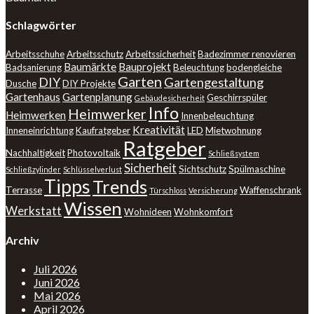
Schlagwörter
Arbeitsschuhe
Arbeitsschutz
Arbeitssicherheit
Badezimmer renovieren
Baumärkte
Bauprojekt
Badsanierung
Beleuchtung
bodengleiche
Garten
DIY
Gartengestaltung
Dusche
DIY Projekte
Gartenhaus
Gartenplanung
Geschirrspüler
Gebäudesicherheit
Info
Heimwerker
Heimwerken
Innenbeleuchtung
Kreativität
Inneneinrichtung
Kaufratgeber
LED
Mietwohnung
Ratgeber
Nachhaltigkeit
Photovoltaik
Schließsystem
Sicherheit
Sichtschutz
Spülmaschine
Schließzylinder
Schlüsselverlust
Tipps
Trends
Terrasse
Waffenschrank
Türschloss
Versicherung
Wissen
Werkstatt
Wohnideen
Wohnkomfort
Archiv
Juli 2026
Juni 2026
Mai 2026
April 2026