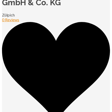
GmbH & Co. KG
Zülpich
0 Reviews