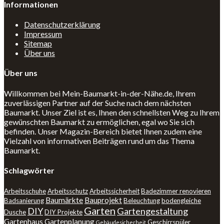
Informationen
Datenschutzerklärung
Impressum
Sitemap
Über uns
Über uns
Willkommen bei Mein-Baumarkt-in-der-Nähe.de, Ihrem
zuverlässigen Partner auf der Suche nach dem nächsten
Baumarkt. Unser Ziel ist es, Ihnen den schnellsten Weg zu Ihrem
gewünschten Baumarkt zu ermöglichen, egal wo Sie sich
befinden. Unser Magazin-Bereich bietet Ihnen zudem eine
Vielzahl von informativen Beiträgen rund um das Thema
Baumarkt.
Schlagwörter
Arbeitsschuhe
Arbeitsschutz
Arbeitssicherheit
Badezimmer renovieren
Baumärkte
Bauprojekt
Badsanierung
Beleuchtung
bodengleiche
Garten
DIY
Gartengestaltung
Dusche
DIY Projekte
Gartenhaus
Gartenplanung
Geschirrspüler
Gebäudesicherheit