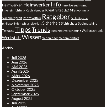
Info
Heimwerker
Heimwerken
Innenbeleuchtung
Kreativität
Inneneinrichtung
Kaufratgeber
LED
Mietwohnung
Ratgeber
Nachhaltigkeit
Photovoltaik
Schließsystem
Sicherheit
Sichtschutz
Spülmaschine
Schließzylinder
Schlüsselverlust
Tipps
Trends
Terrasse
Waffenschrank
Türschloss
Versicherung
Wissen
Werkstatt
Wohnideen
Wohnkomfort
Archiv
Juli 2026
Juni 2026
Mai 2026
April 2026
März 2026
Dezember 2025
November 2025
Oktober 2025
September 2025
August 2025
Juli 2025