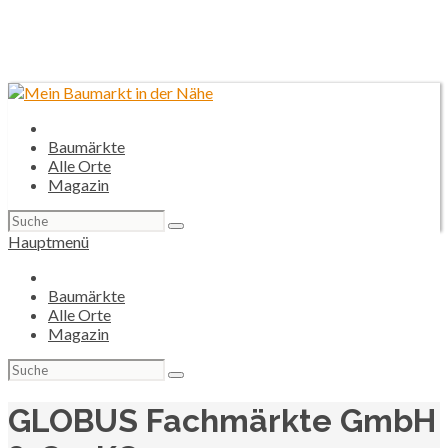
Baumärkte
Alle Orte
Magazin
Suchen
nach:
Hauptmenü
Baumärkte
Alle Orte
Magazin
Suchen
nach:
GLOBUS Fachmärkte GmbH