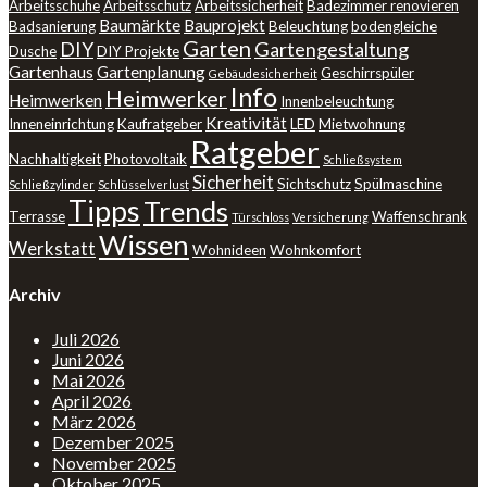
Arbeitsschuhe
Arbeitsschutz
Arbeitssicherheit
Badezimmer renovieren
Baumärkte
Bauprojekt
Badsanierung
Beleuchtung
bodengleiche
Garten
DIY
Gartengestaltung
Dusche
DIY Projekte
Gartenhaus
Gartenplanung
Geschirrspüler
Gebäudesicherheit
Info
Heimwerker
Heimwerken
Innenbeleuchtung
Kreativität
Inneneinrichtung
Kaufratgeber
LED
Mietwohnung
Ratgeber
Nachhaltigkeit
Photovoltaik
Schließsystem
Sicherheit
Sichtschutz
Spülmaschine
Schließzylinder
Schlüsselverlust
Tipps
Trends
Terrasse
Waffenschrank
Türschloss
Versicherung
Wissen
Werkstatt
Wohnideen
Wohnkomfort
Archiv
Juli 2026
Juni 2026
Mai 2026
April 2026
März 2026
Dezember 2025
November 2025
Oktober 2025