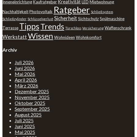
Kreativität
Inneneinrichtung
Kaufratgeber
LED
Mietwohnung
Ratgeber
Nachhaltigkeit
Photovoltaik
Schließsystem
Sicherheit
Sichtschutz
Spülmaschine
Schließzylinder
Schlüsselverlust
Tipps
Trends
Terrasse
Waffenschrank
Türschloss
Versicherung
Wissen
Werkstatt
Wohnideen
Wohnkomfort
Archiv
Juli 2026
Juni 2026
Mai 2026
April 2026
März 2026
Dezember 2025
November 2025
Oktober 2025
September 2025
August 2025
Juli 2025
Juni 2025
Mai 2025