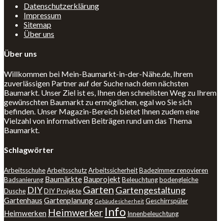
Datenschutzerklärung
Impressum
Sitemap
Über uns
Über uns
Willkommen bei Mein-Baumarkt-in-der-Nähe.de, Ihrem
zuverlässigen Partner auf der Suche nach dem nächsten
Baumarkt. Unser Ziel ist es, Ihnen den schnellsten Weg zu Ihrem
gewünschten Baumarkt zu ermöglichen, egal wo Sie sich
befinden. Unser Magazin-Bereich bietet Ihnen zudem eine
Vielzahl von informativen Beiträgen rund um das Thema
Baumarkt.
Schlagwörter
Arbeitsschuhe
Arbeitsschutz
Arbeitssicherheit
Badezimmer renovieren
Baumärkte
Bauprojekt
Badsanierung
Beleuchtung
bodengleiche
Garten
DIY
Gartengestaltung
Dusche
DIY Projekte
Gartenhaus
Gartenplanung
Geschirrspüler
Gebäudesicherheit
Info
Heimwerker
Heimwerken
Innenbeleuchtung