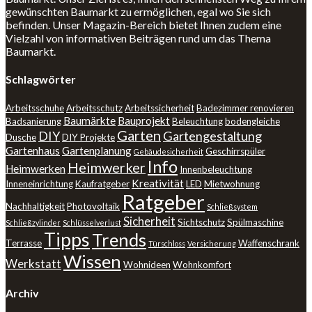
gewünschten Baumarkt zu ermöglichen, egal wo Sie sich
befinden. Unser Magazin-Bereich bietet Ihnen zudem eine
Vielzahl von informativen Beiträgen rund um das Thema
Baumarkt.
Schlagwörter
Arbeitsschuhe
Arbeitsschutz
Arbeitssicherheit
Badezimmer renovieren
Baumärkte
Bauprojekt
Badsanierung
Beleuchtung
bodengleiche
Garten
DIY
Gartengestaltung
Dusche
DIY Projekte
Gartenhaus
Gartenplanung
Geschirrspüler
Gebäudesicherheit
Info
Heimwerker
Heimwerken
Innenbeleuchtung
Kreativität
Inneneinrichtung
Kaufratgeber
LED
Mietwohnung
Ratgeber
Nachhaltigkeit
Photovoltaik
Schließsystem
Sicherheit
Sichtschutz
Spülmaschine
Schließzylinder
Schlüsselverlust
Tipps
Trends
Terrasse
Waffenschrank
Türschloss
Versicherung
Wissen
Werkstatt
Wohnideen
Wohnkomfort
Archiv