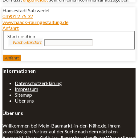
Hansestadt Salzwedel
03901 2 75 32
www.haack-raumgestaltung.de
Anfahrt
Startposition
Informationen
Datenschutzerklärung
Impressum
Sitemap
Über uns
Über uns
Willkommen bei Mein-Baumarkt-in-der-Nähe.de, Ihrem
zuverlässigen Partner auf der Suche nach dem nächsten
Baumarkt. Unser Ziel ist es, Ihnen den schnellsten Weg zu Ihrem