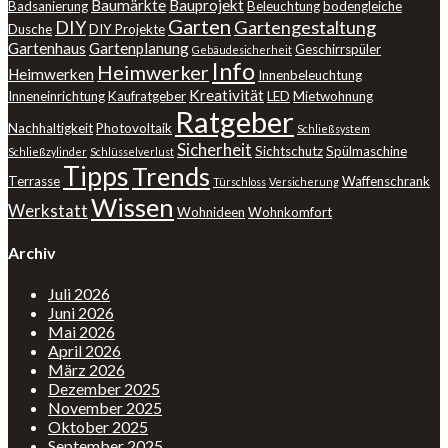
Baumärkte
Bauprojekt
Badsanierung
Beleuchtung
bodengleiche
Garten
DIY
Gartengestaltung
Dusche
DIY Projekte
Gartenhaus
Gartenplanung
Geschirrspüler
Gebäudesicherheit
Info
Heimwerker
Heimwerken
Innenbeleuchtung
Kreativität
Inneneinrichtung
Kaufratgeber
LED
Mietwohnung
Ratgeber
Nachhaltigkeit
Photovoltaik
Schließsystem
Sicherheit
Sichtschutz
Spülmaschine
Schließzylinder
Schlüsselverlust
Tipps
Trends
Terrasse
Waffenschrank
Türschloss
Versicherung
Wissen
Werkstatt
Wohnideen
Wohnkomfort
Archiv
Juli 2026
Juni 2026
Mai 2026
April 2026
März 2026
Dezember 2025
November 2025
Oktober 2025
September 2025