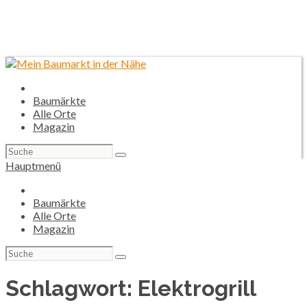
Baumärkte
Alle Orte
Magazin
Suchen
nach:
Hauptmenü
Baumärkte
Alle Orte
Magazin
Suchen
nach:
Schlagwort:
Elektrogrill