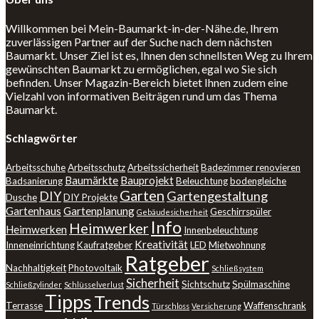
Willkommen bei Mein-Baumarkt-in-der-Nähe.de, Ihrem
zuverlässigen Partner auf der Suche nach dem nächsten
Baumarkt. Unser Ziel ist es, Ihnen den schnellsten Weg zu Ihrem
gewünschten Baumarkt zu ermöglichen, egal wo Sie sich
befinden. Unser Magazin-Bereich bietet Ihnen zudem eine
Vielzahl von informativen Beiträgen rund um das Thema
Baumarkt.
Schlagwörter
Arbeitsschuhe
Arbeitsschutz
Arbeitssicherheit
Badezimmer renovieren
Baumärkte
Bauprojekt
Badsanierung
Beleuchtung
bodengleiche
Garten
DIY
Gartengestaltung
Dusche
DIY Projekte
Gartenhaus
Gartenplanung
Geschirrspüler
Gebäudesicherheit
Info
Heimwerker
Heimwerken
Innenbeleuchtung
Kreativität
Inneneinrichtung
Kaufratgeber
LED
Mietwohnung
Ratgeber
Nachhaltigkeit
Photovoltaik
Schließsystem
Sicherheit
Sichtschutz
Spülmaschine
Schließzylinder
Schlüsselverlust
Tipps
Trends
Terrasse
Waffenschrank
Türschloss
Versicherung