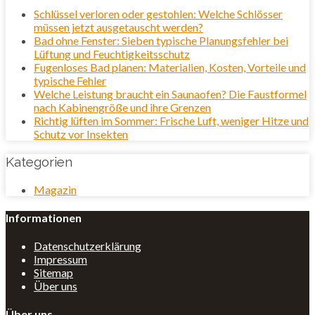
Schlüssel verloren oder gestohlen: Welche Schlösser
müssen jetzt ausgetauscht werden?
Bad ohne Fenster: Sieben typische Planungsfehler bei
Lüftung und Feuchtigkeitsschutz
Fugenloses Bad planen: Materialien, Kosten, Vorteile und
typische Fehler
Welche Leistung braucht ein Saunaofen? Die Faustformel
nach Kabinengröße und ihre Grenzen
Richtig lüften im Sommer: Frische Luft, weniger Hitze und
Schutz vor Insekten
Kategorien
Magazin
Informationen
Datenschutzerklärung
Impressum
Sitemap
Über uns
Über uns