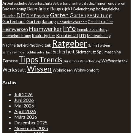
Arbeitsschuhe
Arbeitsschutz
Arbeitssicherheit
Badezimmer renovieren
Baumärkte
Bauprojekt
Badsanierung
Beleuchtung
bodengleiche
Garten
DIY
Gartengestaltung
Dusche
DIY Projekte
Gartenhaus
Gartenplanung
Geschirrspüler
Gebäudesicherheit
Info
Heimwerker
Heimwerken
Innenbeleuchtung
Kreativität
Inneneinrichtung
Kaufratgeber
LED
Mietwohnung
Ratgeber
Nachhaltigkeit
Photovoltaik
Schließsystem
Sicherheit
Sichtschutz
Spülmaschine
Schließzylinder
Schlüsselverlust
Tipps
Trends
Terrasse
Waffenschrank
Türschloss
Versicherung
Wissen
Werkstatt
Wohnideen
Wohnkomfort
Archiv
Juli 2026
Juni 2026
Mai 2026
April 2026
März 2026
Dezember 2025
November 2025