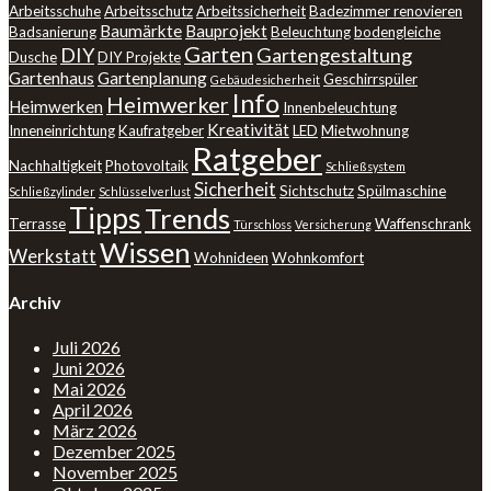
Arbeitsschuhe
Arbeitsschutz
Arbeitssicherheit
Badezimmer renovieren
Baumärkte
Bauprojekt
Badsanierung
Beleuchtung
bodengleiche
Garten
DIY
Gartengestaltung
Dusche
DIY Projekte
Gartenhaus
Gartenplanung
Geschirrspüler
Gebäudesicherheit
Info
Heimwerker
Heimwerken
Innenbeleuchtung
Kreativität
Inneneinrichtung
Kaufratgeber
LED
Mietwohnung
Ratgeber
Nachhaltigkeit
Photovoltaik
Schließsystem
Sicherheit
Sichtschutz
Spülmaschine
Schließzylinder
Schlüsselverlust
Tipps
Trends
Terrasse
Waffenschrank
Türschloss
Versicherung
Wissen
Werkstatt
Wohnideen
Wohnkomfort
Archiv
Juli 2026
Juni 2026
Mai 2026
April 2026
März 2026
Dezember 2025
November 2025