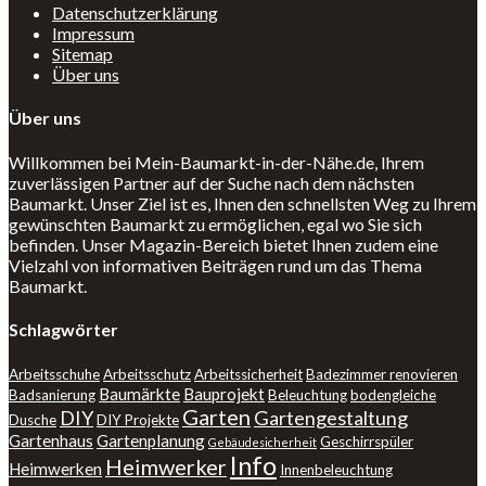
Datenschutzerklärung
Impressum
Sitemap
Über uns
Über uns
Willkommen bei Mein-Baumarkt-in-der-Nähe.de, Ihrem
zuverlässigen Partner auf der Suche nach dem nächsten
Baumarkt. Unser Ziel ist es, Ihnen den schnellsten Weg zu Ihrem
gewünschten Baumarkt zu ermöglichen, egal wo Sie sich
befinden. Unser Magazin-Bereich bietet Ihnen zudem eine
Vielzahl von informativen Beiträgen rund um das Thema
Baumarkt.
Schlagwörter
Arbeitsschuhe
Arbeitsschutz
Arbeitssicherheit
Badezimmer renovieren
Baumärkte
Bauprojekt
Badsanierung
Beleuchtung
bodengleiche
Garten
DIY
Gartengestaltung
Dusche
DIY Projekte
Gartenhaus
Gartenplanung
Geschirrspüler
Gebäudesicherheit
Info
Heimwerker
Heimwerken
Innenbeleuchtung