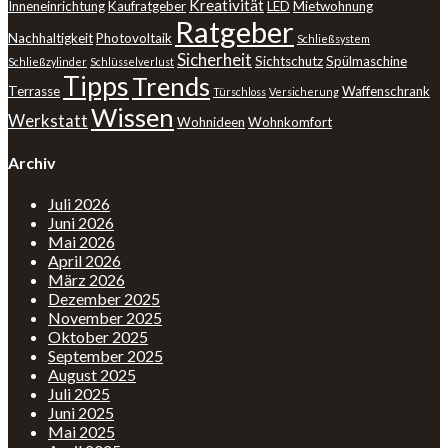
Kreativität
Inneneinrichtung
Kaufratgeber
LED
Mietwohnung
Ratgeber
Nachhaltigkeit
Photovoltaik
Schließsystem
Sicherheit
Sichtschutz
Spülmaschine
Schließzylinder
Schlüsselverlust
Tipps
Trends
Terrasse
Waffenschrank
Türschloss
Versicherung
Wissen
Werkstatt
Wohnideen
Wohnkomfort
Archiv
Juli 2026
Juni 2026
Mai 2026
April 2026
März 2026
Dezember 2025
November 2025
Oktober 2025
September 2025
August 2025
Juli 2025
Juni 2025
Mai 2025