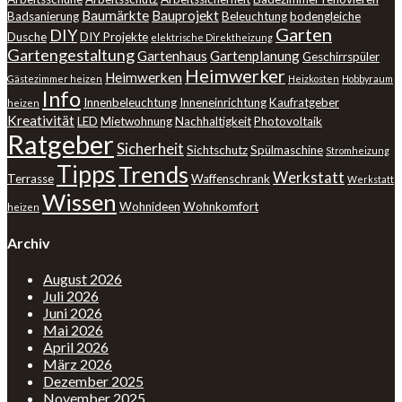
Baumärkte
Bauprojekt
Badsanierung
Beleuchtung
bodengleiche
Garten
DIY
Dusche
DIY Projekte
elektrische Direktheizung
Gartengestaltung
Gartenhaus
Gartenplanung
Geschirrspüler
Heimwerker
Heimwerken
Gästezimmer heizen
Heizkosten
Hobbyraum
Info
Innenbeleuchtung
Inneneinrichtung
Kaufratgeber
heizen
Kreativität
LED
Mietwohnung
Nachhaltigkeit
Photovoltaik
Ratgeber
Sicherheit
Sichtschutz
Spülmaschine
Stromheizung
Tipps
Trends
Werkstatt
Terrasse
Waffenschrank
Werkstatt
Wissen
Wohnideen
Wohnkomfort
heizen
Archiv
August 2026
Juli 2026
Juni 2026
Mai 2026
April 2026
März 2026
Dezember 2025
November 2025