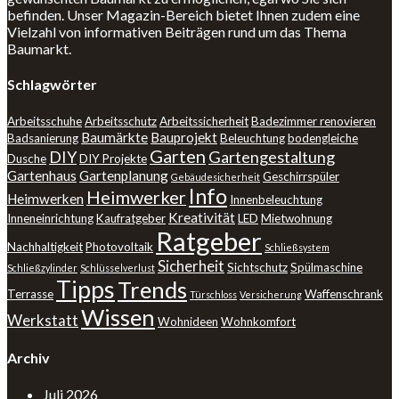
befinden. Unser Magazin-Bereich bietet Ihnen zudem eine
Vielzahl von informativen Beiträgen rund um das Thema
Baumarkt.
Schlagwörter
Arbeitsschuhe
Arbeitsschutz
Arbeitssicherheit
Badezimmer renovieren
Baumärkte
Bauprojekt
Badsanierung
Beleuchtung
bodengleiche
Garten
DIY
Gartengestaltung
Dusche
DIY Projekte
Gartenhaus
Gartenplanung
Geschirrspüler
Gebäudesicherheit
Info
Heimwerker
Heimwerken
Innenbeleuchtung
Kreativität
Inneneinrichtung
Kaufratgeber
LED
Mietwohnung
Ratgeber
Nachhaltigkeit
Photovoltaik
Schließsystem
Sicherheit
Sichtschutz
Spülmaschine
Schließzylinder
Schlüsselverlust
Tipps
Trends
Terrasse
Waffenschrank
Türschloss
Versicherung
Wissen
Werkstatt
Wohnideen
Wohnkomfort
Archiv
Juli 2026