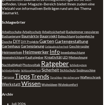
befinden. Unser Magazin-Bereich bietet Ihnen zudem eine
Vielzahl von informativen Beiträgen rund um das Thema
Baumarkt.
Schlagwörter
Arbeitsschuhe
Arbeitsschutz
Arbeitssicherheit
Badezimmer renovieren
Baumärkte
Bauprojekt
Badsanierung
Beleuchtung
bodengleiche
Garten
DIY
Gartengestaltung
Dusche
DIY Projekte
Gartenhaus
Gartenplanung
Geschirrspüler
Gebäudesicherheit
Info
Heimwerker
Heimwerken
Innenbeleuchtung
Kreativität
Inneneinrichtung
Kaufratgeber
LED
Mietwohnung
Ratgeber
Nachhaltigkeit
Photovoltaik
Schließsystem
Sicherheit
Sichtschutz
Spülmaschine
Schließzylinder
Schlüsselverlust
Tipps
Trends
Terrasse
Waffenschrank
Türschloss
Versicherung
Wissen
Werkstatt
Wohnideen
Wohnkomfort
Archiv
Juli 2026