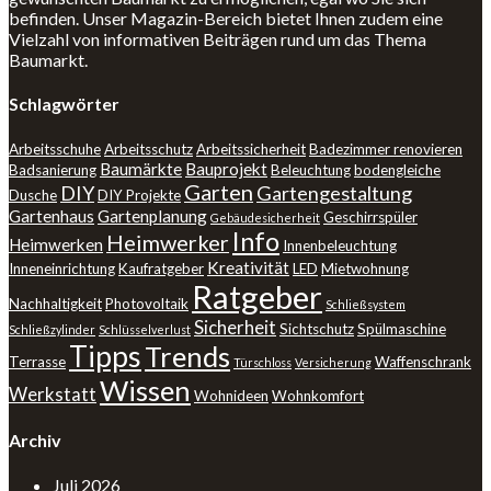
befinden. Unser Magazin-Bereich bietet Ihnen zudem eine
Vielzahl von informativen Beiträgen rund um das Thema
Baumarkt.
Schlagwörter
Arbeitsschuhe
Arbeitsschutz
Arbeitssicherheit
Badezimmer renovieren
Baumärkte
Bauprojekt
Badsanierung
Beleuchtung
bodengleiche
Garten
DIY
Gartengestaltung
Dusche
DIY Projekte
Gartenhaus
Gartenplanung
Geschirrspüler
Gebäudesicherheit
Info
Heimwerker
Heimwerken
Innenbeleuchtung
Kreativität
Inneneinrichtung
Kaufratgeber
LED
Mietwohnung
Ratgeber
Nachhaltigkeit
Photovoltaik
Schließsystem
Sicherheit
Sichtschutz
Spülmaschine
Schließzylinder
Schlüsselverlust
Tipps
Trends
Terrasse
Waffenschrank
Türschloss
Versicherung
Wissen
Werkstatt
Wohnideen
Wohnkomfort
Archiv
Juli 2026