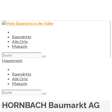
Baumärkte
Alle Orte
Magazin
Suchen
nach:
Hauptmenü
Baumärkte
Alle Orte
Magazin
Suchen
nach:
HORNBACH Baumarkt AG