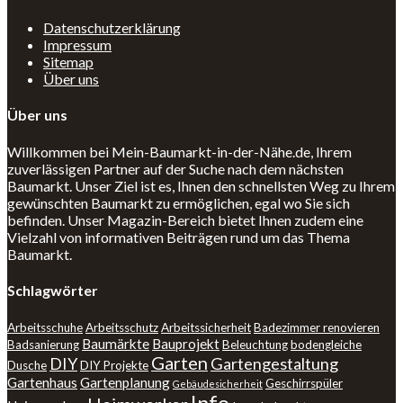
Datenschutzerklärung
Impressum
Sitemap
Über uns
Über uns
Willkommen bei Mein-Baumarkt-in-der-Nähe.de, Ihrem
zuverlässigen Partner auf der Suche nach dem nächsten
Baumarkt. Unser Ziel ist es, Ihnen den schnellsten Weg zu Ihrem
gewünschten Baumarkt zu ermöglichen, egal wo Sie sich
befinden. Unser Magazin-Bereich bietet Ihnen zudem eine
Vielzahl von informativen Beiträgen rund um das Thema
Baumarkt.
Schlagwörter
Arbeitsschuhe
Arbeitsschutz
Arbeitssicherheit
Badezimmer renovieren
Baumärkte
Bauprojekt
Badsanierung
Beleuchtung
bodengleiche
Garten
DIY
Gartengestaltung
Dusche
DIY Projekte
Gartenhaus
Gartenplanung
Geschirrspüler
Gebäudesicherheit