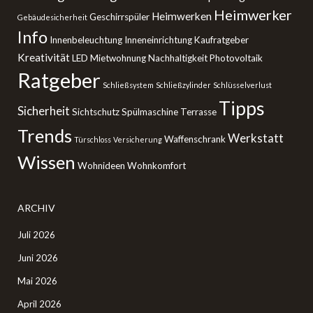
Heimwerker
Heimwerken
Geschirrspüler
Gebäudesicherheit
Info
Innenbeleuchtung
Inneneinrichtung
Kaufratgeber
Kreativität
LED
Mietwohnung
Nachhaltigkeit
Photovoltaik
Ratgeber
Schließsystem
Schließzylinder
Schlüsselverlust
Tipps
Sicherheit
Sichtschutz
Spülmaschine
Terrasse
Trends
Werkstatt
Waffenschrank
Türschloss
Versicherung
Wissen
Wohnideen
Wohnkomfort
ARCHIV
Juli 2026
Juni 2026
Mai 2026
April 2026