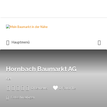
Suchen
nach:
Suchen
Hauptmenü
nach:
Hornbach Baumarkt AG
Kiel
0 Reviews
0 Favorite
Fotos hinzufügen