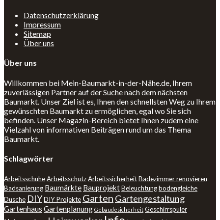
Datenschutzerklärung
Impressum
Sitemap
Über uns
Über uns
Willkommen bei Mein-Baumarkt-in-der-Nähe.de, Ihrem
zuverlässigen Partner auf der Suche nach dem nächsten
Baumarkt. Unser Ziel ist es, Ihnen den schnellsten Weg zu Ihrem
gewünschten Baumarkt zu ermöglichen, egal wo Sie sich
befinden. Unser Magazin-Bereich bietet Ihnen zudem eine
Vielzahl von informativen Beiträgen rund um das Thema
Baumarkt.
Schlagwörter
Arbeitsschuhe
Arbeitsschutz
Arbeitssicherheit
Badezimmer renovieren
Baumärkte
Bauprojekt
Badsanierung
Beleuchtung
bodengleiche
Garten
DIY
Gartengestaltung
Dusche
DIY Projekte
Gartenhaus
Gartenplanung
Geschirrspüler
Gebäudesicherheit