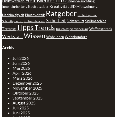
Info
Heimwerker
Heimwerken
Innenbeleuchtung
Kreativität
Inneneinrichtung
Kaufratgeber
LED
Mietwohnung
Ratgeber
Nachhaltigkeit
Photovoltaik
Schließsystem
Sicherheit
Sichtschutz
Spülmaschine
Schließzylinder
Schlüsselverlust
Tipps
Trends
Terrasse
Waffenschrank
Türschloss
Versicherung
Wissen
Werkstatt
Wohnideen
Wohnkomfort
Archiv
Juli 2026
Juni 2026
Mai 2026
April 2026
März 2026
Dezember 2025
November 2025
Oktober 2025
September 2025
August 2025
Juli 2025
Juni 2025