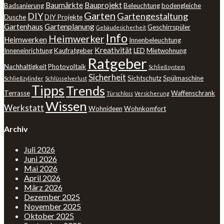
Baumärkte
Bauprojekt
Badsanierung
Beleuchtung
bodengleiche
Garten
DIY
Gartengestaltung
Dusche
DIY Projekte
Gartenhaus
Gartenplanung
Geschirrspüler
Gebäudesicherheit
Info
Heimwerker
Heimwerken
Innenbeleuchtung
Kreativität
Inneneinrichtung
Kaufratgeber
LED
Mietwohnung
Ratgeber
Nachhaltigkeit
Photovoltaik
Schließsystem
Sicherheit
Sichtschutz
Spülmaschine
Schließzylinder
Schlüsselverlust
Tipps
Trends
Terrasse
Waffenschrank
Türschloss
Versicherung
Wissen
Werkstatt
Wohnideen
Wohnkomfort
Archiv
Juli 2026
Juni 2026
Mai 2026
April 2026
März 2026
Dezember 2025
November 2025
Oktober 2025