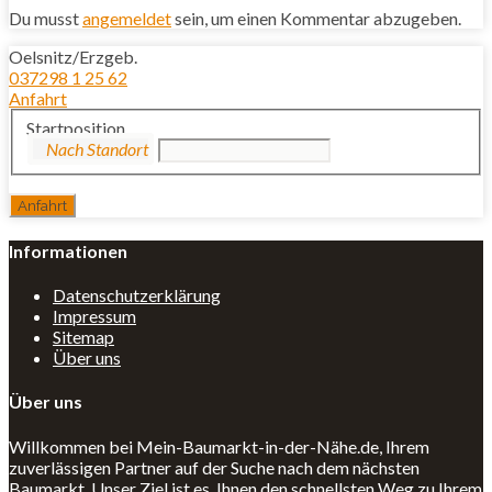
Du musst
angemeldet
sein, um einen Kommentar abzugeben.
Oelsnitz/Erzgeb.
037298 1 25 62
Anfahrt
Startposition
Informationen
Datenschutzerklärung
Impressum
Sitemap
Über uns
Über uns
Willkommen bei Mein-Baumarkt-in-der-Nähe.de, Ihrem
zuverlässigen Partner auf der Suche nach dem nächsten
Baumarkt. Unser Ziel ist es, Ihnen den schnellsten Weg zu Ihrem