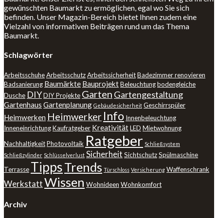
gewünschten Baumarkt zu ermöglichen, egal wo Sie sich
befinden. Unser Magazin-Bereich bietet Ihnen zudem eine
Vielzahl von informativen Beiträgen rund um das Thema
Baumarkt.
Schlagwörter
Arbeitsschuhe
Arbeitsschutz
Arbeitssicherheit
Badezimmer renovieren
Baumärkte
Bauprojekt
Badsanierung
Beleuchtung
bodengleiche
Garten
DIY
Gartengestaltung
Dusche
DIY Projekte
Gartenhaus
Gartenplanung
Geschirrspüler
Gebäudesicherheit
Info
Heimwerker
Heimwerken
Innenbeleuchtung
Kreativität
Inneneinrichtung
Kaufratgeber
LED
Mietwohnung
Ratgeber
Nachhaltigkeit
Photovoltaik
Schließsystem
Sicherheit
Sichtschutz
Spülmaschine
Schließzylinder
Schlüsselverlust
Tipps
Trends
Terrasse
Waffenschrank
Türschloss
Versicherung
Wissen
Werkstatt
Wohnideen
Wohnkomfort
Archiv