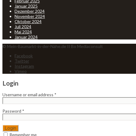
Februar 2025
Januar 2025
Dezember 2024
November 2024
Oktober 2024
Juli 2024
Mai 2024
Januar 2024
© Mein-Baumarkt-in-der-Nähe.de II Bo Mediaconsult
Facebook
Twitter
Instagram
Vimeo
Login
Username or email address
*
Password
*
Remember me