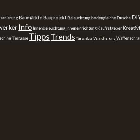
DI
Baumärkte
Bauprojekt
sanierung
Beleuchtung
bodengleiche Dusche
Info
erker
Kreativi
Innenbeleuchtung
Inneneinrichtung
Kaufratgeber
Tipps
Trends
schine
Terrasse
Waffenschra
Türschloss
Versicherung