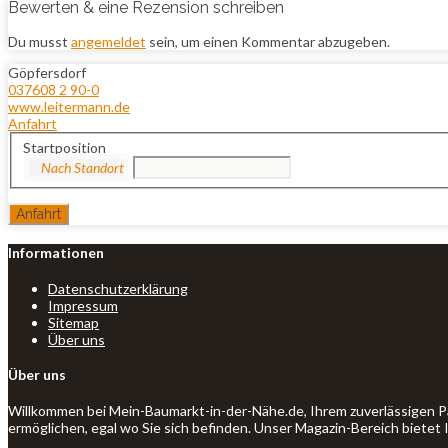
Bewerten & eine Rezension schreiben
Du musst
angemeldet
sein, um einen Kommentar abzugeben.
Göpfersdorf
037608 2 90-0
www.leitermann.de
Anfahrt
Startposition
Informationen
Datenschutzerklärung
Impressum
Sitemap
Über uns
Über uns
Willkommen bei Mein-Baumarkt-in-der-Nähe.de, Ihrem zuverlässigen P
ermöglichen, egal wo Sie sich befinden. Unser Magazin-Bereich bietet