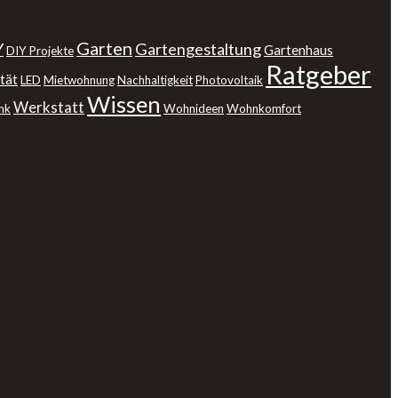
Garten
Y
Gartengestaltung
Gartenhaus
DIY Projekte
Ratgeber
tät
LED
Mietwohnung
Nachhaltigkeit
Photovoltaik
Wissen
Werkstatt
nk
Wohnideen
Wohnkomfort