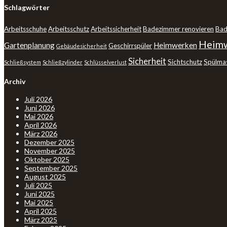
Schlagwörter
Arbeitsschuhe
Arbeitsschutz
Arbeitssicherheit
Badezimmer renovieren
Bad
Heimw
Gartenplanung
Heimwerken
Geschirrspüler
Gebäudesicherheit
Sicherheit
Sichtschutz
Spülma
Schließsystem
Schließzylinder
Schlüsselverlust
Archiv
Juli 2026
Juni 2026
Mai 2026
April 2026
März 2026
Dezember 2025
November 2025
Oktober 2025
September 2025
August 2025
Juli 2025
Juni 2025
Mai 2025
April 2025
März 2025