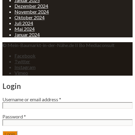
Januar 2025
Dezember 2024
November 2024
Oktober 2024
Juli 2024
Mai 2024
Januar 2024
© Mein-Baumarkt-in-der-Nähe.de II Bo Mediaconsult
Facebook
Twitter
Instagram
Vimeo
Login
Username or email address
*
Password
*