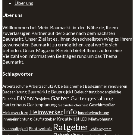
Über uns
Über uns
Willkommen bei Mein-Baumarkt-in-der-Nähe.de, Ihrem
zuverlässigen Partner auf der Suche nach dem nächsten
Baumarkt. Unser Ziel ist es, Ihnen den schnellsten Weg zu Ihrem
gewünschten Baumarkt zu ermöglichen, egal wo Sie sich
befinden. Unser Magazin-Bereich bietet Ihnen zudem eine
Vielzahl von informativen Beiträgen rund um das Thema
Baumarkt.
Schlagwörter
Arbeitsschuhe
Arbeitsschutz
Arbeitssicherheit
Badezimmer renovieren
Baumärkte
Bauprojekt
Badsanierung
Beleuchtung
bodengleiche
Garten
DIY
Gartengestaltung
Dusche
DIY Projekte
Gartenhaus
Gartenplanung
Geschirrspüler
Gebäudesicherheit
Info
Heimwerker
Heimwerken
Innenbeleuchtung
Kreativität
Inneneinrichtung
Kaufratgeber
LED
Mietwohnung
Ratgeber
Nachhaltigkeit
Photovoltaik
Schließsystem