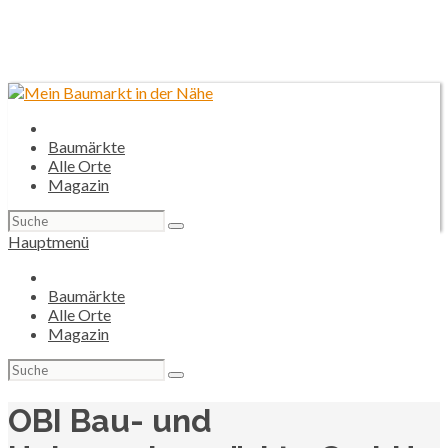
Baumärkte
Alle Orte
Magazin
Suchen
nach:
Hauptmenü
Baumärkte
Alle Orte
Magazin
Suchen
nach:
OBI Bau- und