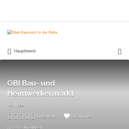
Suchen
nach:
Suchen
Hauptmenü
nach:
OBI Bau- und
Heimwerkermarkt
Isernhagen
0 Reviews
0 Favorite
Fotos hinzufügen