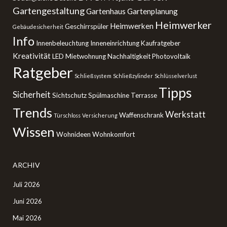
Gartengestaltung
Gartenhaus
Gartenplanung
Heimwerker
Heimwerken
Geschirrspüler
Gebäudesicherheit
Info
Innenbeleuchtung
Inneneinrichtung
Kaufratgeber
Kreativität
LED
Mietwohnung
Nachhaltigkeit
Photovoltaik
Ratgeber
Schließsystem
Schließzylinder
Schlüsselverlust
Tipps
Sicherheit
Sichtschutz
Spülmaschine
Terrasse
Trends
Werkstatt
Waffenschrank
Türschloss
Versicherung
Wissen
Wohnideen
Wohnkomfort
ARCHIV
Juli 2026
Juni 2026
Mai 2026