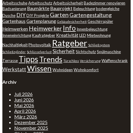
Arbeitsschuhe
Arbeitsschutz
Arbeitssicherheit
Badezimmer renovieren
Baumärkte
Bauprojekt
Badsanierung
Beleuchtung
bodengleiche
Garten
DIY
Gartengestaltung
Dusche
DIY Projekte
Gartenhaus
Gartenplanung
Geschirrspüler
Gebäudesicherheit
Info
Heimwerker
Heimwerken
Innenbeleuchtung
Kreativität
Inneneinrichtung
Kaufratgeber
LED
Mietwohnung
Ratgeber
Nachhaltigkeit
Photovoltaik
Schließsystem
Sicherheit
Sichtschutz
Spülmaschine
Schließzylinder
Schlüsselverlust
Tipps
Trends
Terrasse
Waffenschrank
Türschloss
Versicherung
Wissen
Werkstatt
Wohnideen
Wohnkomfort
Archiv
Juli 2026
Juni 2026
Mai 2026
April 2026
März 2026
Dezember 2025
November 2025