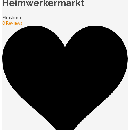
Heimwerkermarkt
Elmshorn
0 Reviews