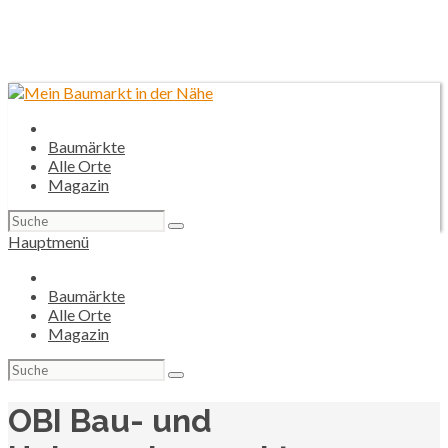
Baumärkte
Alle Orte
Magazin
Suchen
nach:
Hauptmenü
Baumärkte
Alle Orte
Magazin
Suchen
nach:
OBI Bau- und