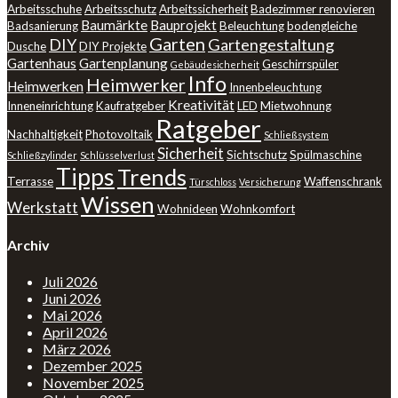
Arbeitsschuhe
Arbeitsschutz
Arbeitssicherheit
Badezimmer renovieren
Baumärkte
Bauprojekt
Badsanierung
Beleuchtung
bodengleiche
Garten
DIY
Gartengestaltung
Dusche
DIY Projekte
Gartenhaus
Gartenplanung
Geschirrspüler
Gebäudesicherheit
Info
Heimwerker
Heimwerken
Innenbeleuchtung
Kreativität
Inneneinrichtung
Kaufratgeber
LED
Mietwohnung
Ratgeber
Nachhaltigkeit
Photovoltaik
Schließsystem
Sicherheit
Sichtschutz
Spülmaschine
Schließzylinder
Schlüsselverlust
Tipps
Trends
Terrasse
Waffenschrank
Türschloss
Versicherung
Wissen
Werkstatt
Wohnideen
Wohnkomfort
Archiv
Juli 2026
Juni 2026
Mai 2026
April 2026
März 2026
Dezember 2025
November 2025