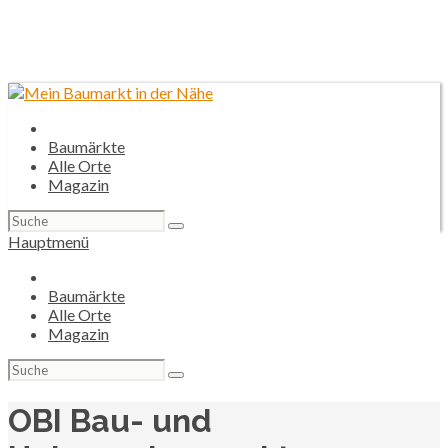
Baumärkte
Alle Orte
Magazin
Suchen
nach:
Hauptmenü
Baumärkte
Alle Orte
Magazin
Suchen
nach:
OBI Bau- und