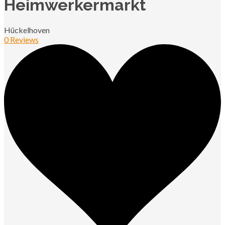
Heimwerkermarkt
Hückelhoven
0 Reviews