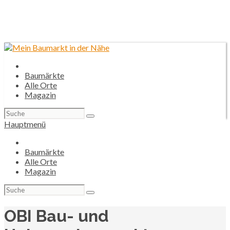
Baumärkte
Alle Orte
Magazin
Suchen
nach:
Hauptmenü
Baumärkte
Alle Orte
Magazin
Suchen
nach:
OBI Bau- und