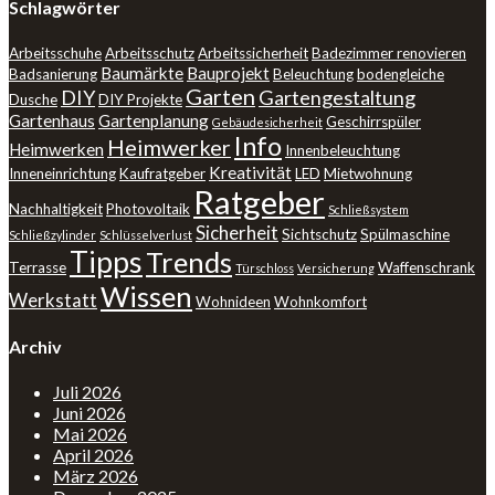
Schlagwörter
Arbeitsschuhe
Arbeitsschutz
Arbeitssicherheit
Badezimmer renovieren
Baumärkte
Bauprojekt
Badsanierung
Beleuchtung
bodengleiche
Garten
DIY
Gartengestaltung
Dusche
DIY Projekte
Gartenhaus
Gartenplanung
Geschirrspüler
Gebäudesicherheit
Info
Heimwerker
Heimwerken
Innenbeleuchtung
Kreativität
Inneneinrichtung
Kaufratgeber
LED
Mietwohnung
Ratgeber
Nachhaltigkeit
Photovoltaik
Schließsystem
Sicherheit
Sichtschutz
Spülmaschine
Schließzylinder
Schlüsselverlust
Tipps
Trends
Terrasse
Waffenschrank
Türschloss
Versicherung
Wissen
Werkstatt
Wohnideen
Wohnkomfort
Archiv
Juli 2026
Juni 2026
Mai 2026
April 2026
März 2026