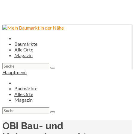
Baumärkte
Alle Orte
Magazin
Suchen
nach:
Hauptmenü
Baumärkte
Alle Orte
Magazin
Suchen
nach:
OBI Bau- und