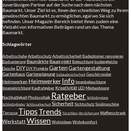
zuverlässigen Partner auf der Suche nach dem nächsten
Baumarkt. Unser Ziel ist es, Ihnen den schnellsten Weg zu Ihrem
gewünschten Baumarkt zu ermöglichen, egal wo Sie sich
befinden. Unser Magazin-Bereich bietet Ihnen zudem eine
Vielzahl von informativen Beiträgen rund um das Thema
Baumarkt.
Schlagwörter
Arbeitsschuhe
Arbeitsschutz
Arbeitssicherheit
Badezimmer renovieren
Baumärkte
Bauprojekt
Badsanierung
Beleuchtung
bodengleiche
Garten
DIY
Gartengestaltung
Dusche
DIY Projekte
Gartenhaus
Gartenplanung
Geschirrspüler
Gebäudesicherheit
Info
Heimwerker
Heimwerken
Innenbeleuchtung
Kreativität
Inneneinrichtung
Kaufratgeber
LED
Mietwohnung
Ratgeber
Nachhaltigkeit
Photovoltaik
Schließsystem
Sicherheit
Sichtschutz
Spülmaschine
Schließzylinder
Schlüsselverlust
Tipps
Trends
Terrasse
Waffenschrank
Türschloss
Versicherung
Wissen
Werkstatt
Wohnideen
Wohnkomfort