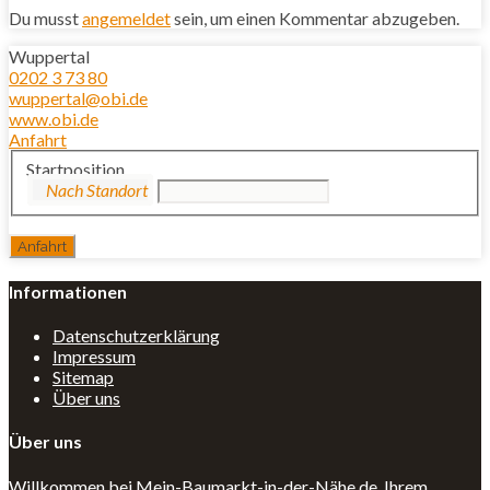
Du musst
angemeldet
sein, um einen Kommentar abzugeben.
Wuppertal
0202 3 73 80
wuppertal@obi.de
www.obi.de
Anfahrt
Startposition
Informationen
Datenschutzerklärung
Impressum
Sitemap
Über uns
Über uns
Willkommen bei Mein-Baumarkt-in-der-Nähe.de, Ihrem