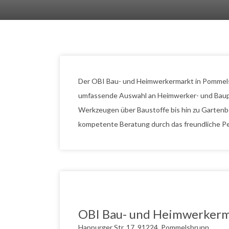
Der OBI Bau- und Heimwerkermarkt in Pommels
umfassende Auswahl an Heimwerker- und Baupro
Werkzeugen über Baustoffe bis hin zu Gartenbe
kompetente Beratung durch das freundliche P
OBI Bau- und Heimwerker
Happurger Str. 17, 91224, Pommelsbrunn