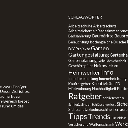
SCHLAGWÖRTER
Arbeitsschuhe
Arbeitsschutz
Arbeitssicherheit
Badezimmer reno
Baumärkte
Baupro
Badsanierung
Beleuchtung
bodengleiche Dusche
Garten
DIY Projekte
Gartengestaltung
Gartenha
Gartenplanung
Gebäudesicherheit
Heimwerken
Geschirrspüler
Info
Heimwerker
Innenbeleuchtung
Inneneinrichtung
Kreativität
Kaufratgeber
LED
m zuverlässigen
Mietwohnung
Nachhaltigkeit
Photov
nser Ziel ist es,
Ratgeber
Baumarkt zu
Schließsystem
in-Bereich bietet
Siche
Schließzylinder
Schlüsselverlust
n rund um das
Sichtschutz
Spülmaschine
Terrasse
Tipps
Trends
Türschloss
Werks
Waffenschrank
Versicherung