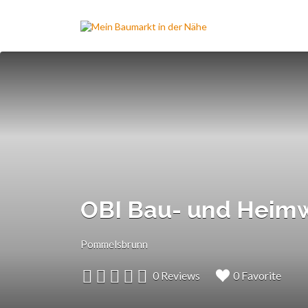
Suchen
nach:
OBI Bau- und Heim
Pommelsbrunn
0 Reviews
0 Favorite