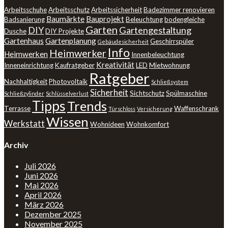
Arbeitsschuhe
Arbeitsschutz
Arbeitssicherheit
Badezimmer renovieren
Baumärkte
Bauprojekt
Badsanierung
Beleuchtung
bodengleiche
Garten
DIY
Gartengestaltung
Dusche
DIY Projekte
Gartenhaus
Gartenplanung
Geschirrspüler
Gebäudesicherheit
Info
Heimwerker
Heimwerken
Innenbeleuchtung
Kreativität
Inneneinrichtung
Kaufratgeber
LED
Mietwohnung
Ratgeber
Nachhaltigkeit
Photovoltaik
Schließsystem
Sicherheit
Sichtschutz
Spülmaschine
Schließzylinder
Schlüsselverlust
Tipps
Trends
Terrasse
Waffenschrank
Türschloss
Versicherung
Wissen
Werkstatt
Wohnideen
Wohnkomfort
Archiv
Juli 2026
Juni 2026
Mai 2026
April 2026
März 2026
Dezember 2025
November 2025