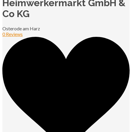
Heimwerkermarkt GmbH &
Co KG
Osterode am Harz
0 Reviews