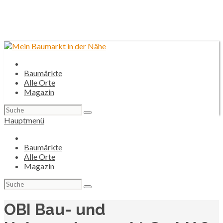
Baumärkte
Alle Orte
Magazin
Suchen
nach:
Hauptmenü
Baumärkte
Alle Orte
Magazin
Suchen
nach:
OBI Bau- und