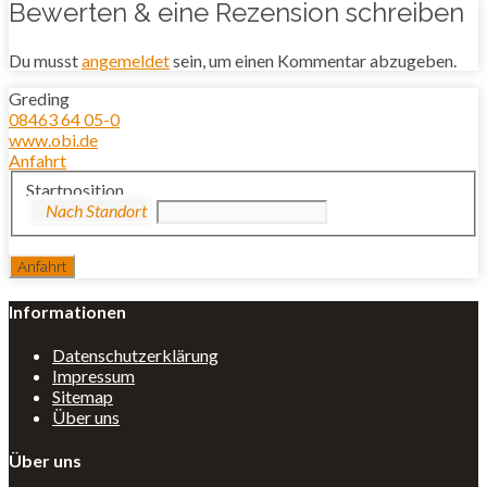
Bewerten & eine Rezension schreiben
Du musst
angemeldet
sein, um einen Kommentar abzugeben.
Greding
08463 64 05-0
www.obi.de
Anfahrt
Startposition
Informationen
Datenschutzerklärung
Impressum
Sitemap
Über uns
Über uns