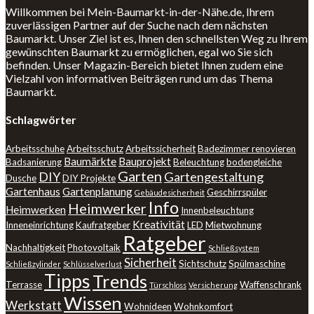
Willkommen bei Mein-Baumarkt-in-der-Nähe.de, Ihrem
zuverlässigen Partner auf der Suche nach dem nächsten
Baumarkt. Unser Ziel ist es, Ihnen den schnellsten Weg zu Ihrem
gewünschten Baumarkt zu ermöglichen, egal wo Sie sich
befinden. Unser Magazin-Bereich bietet Ihnen zudem eine
Vielzahl von informativen Beiträgen rund um das Thema
Baumarkt.
Schlagwörter
Arbeitsschuhe
Arbeitsschutz
Arbeitssicherheit
Badezimmer renovieren
Baumärkte
Bauprojekt
Badsanierung
Beleuchtung
bodengleiche
Garten
DIY
Gartengestaltung
Dusche
DIY Projekte
Gartenhaus
Gartenplanung
Geschirrspüler
Gebäudesicherheit
Info
Heimwerker
Heimwerken
Innenbeleuchtung
Kreativität
Inneneinrichtung
Kaufratgeber
LED
Mietwohnung
Ratgeber
Nachhaltigkeit
Photovoltaik
Schließsystem
Sicherheit
Sichtschutz
Spülmaschine
Schließzylinder
Schlüsselverlust
Tipps
Trends
Terrasse
Waffenschrank
Türschloss
Versicherung
Wissen
Werkstatt
Wohnideen
Wohnkomfort